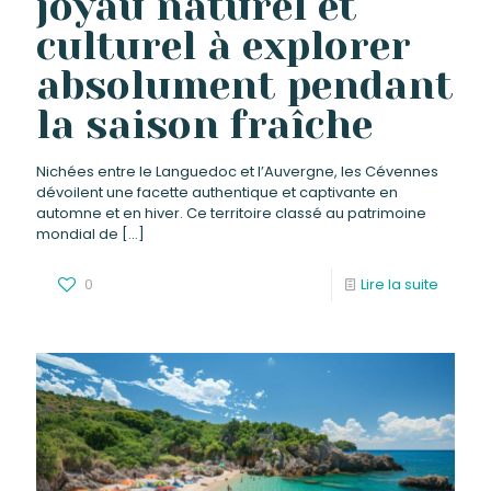
joyau naturel et
culturel à explorer
absolument pendant
la saison fraîche
Nichées entre le Languedoc et l’Auvergne, les Cévennes
dévoilent une facette authentique et captivante en
automne et en hiver. Ce territoire classé au patrimoine
mondial de
[…]
0
Lire la suite