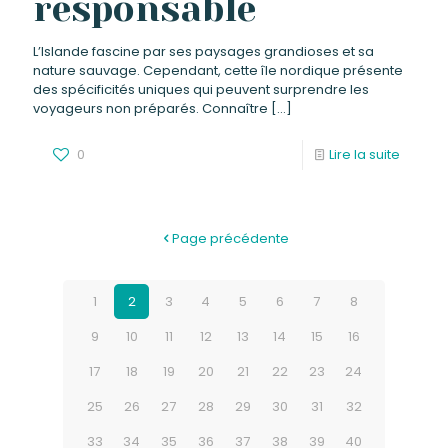
responsable
L’Islande fascine par ses paysages grandioses et sa
nature sauvage. Cependant, cette île nordique présente
des spécificités uniques qui peuvent surprendre les
voyageurs non préparés. Connaître
[…]
0
Lire la suite
Page précédente
1
2
3
4
5
6
7
8
9
10
11
12
13
14
15
16
17
18
19
20
21
22
23
24
25
26
27
28
29
30
31
32
33
34
35
36
37
38
39
40