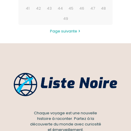
41
42
43
44
45
46
47
48
49
Page suivante
Chaque voyage est une nouvelle
histoire à raconter. Partez à la
découverte du monde avec curiosité
et émerveillement.