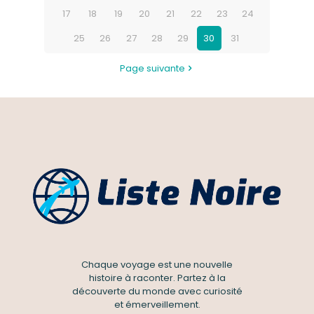
17
18
19
20
21
22
23
24
25
26
27
28
29
30
31
Page suivante
Chaque voyage est une nouvelle
histoire à raconter. Partez à la
découverte du monde avec curiosité
et émerveillement.