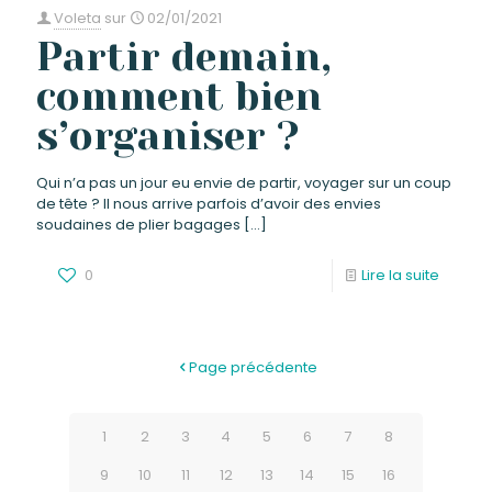
Voleta
sur
02/01/2021
Partir demain,
comment bien
s’organiser ?
Qui n’a pas un jour eu envie de partir, voyager sur un coup
de tête ? Il nous arrive parfois d’avoir des envies
soudaines de plier bagages
[…]
0
Lire la suite
Page précédente
1
2
3
4
5
6
7
8
9
10
11
12
13
14
15
16