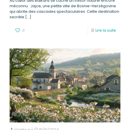
Au cœur des Balkans se cache un trésor naturel encore
méconnu : Jajce, une petite ville de Bosnie-Herzégovine
qui abrite des cascades spectaculaires. Cette destination
secrète
[…]
0
Lire la suite
Voleta
sur
19/10/2024