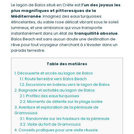
Le lagon de Balos situé en Crète est
l’un des joyaux les
plus magnifiques et pittoresques de la
Méditerranée
. Imaginez des eaux turquoises
étincelantes, du sable rose délicat vibrant sous le soleil
lumineux, et une ambiance qui vous transporte
instantanément dans un état de
tranquillité absolue
.
Balos Beach est sans aucun doute une destination de
rêve pour tout voyageur cherchant à s’évader dans un
paradis terrestre.
Table des matières
1.
Découverte et accès au lagon de Balos
1.1.
Route terrestre vers Balos Beach
1.2.
Excursions en bateau vers le lagon de Balos
2.
Baignade et activités au lagon de Balos
2.1.
Profitez des eaux turquoises
2.2.
Moments de détente sur la plage isolée
3.
Aventure et exploration de la péninsule de
Gramvousa
3.1.
Randonnée sur les hauteurs de la péninsule
3.2.
Visite du fort de Gramvousa
4.
Conseils pratiques pour une visite réussie