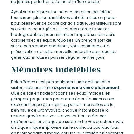
ne jamais perturber la faune et la flore locale.
Ayant subi une pression accrue en raison de l’afflux
touristique, plusieurs initiatives ont été mises en place
pour préserver ce cadre paradisiaque. Les visiteurs sont
souvent encouragés à utiliser des crèmes solaires
biodégradables pour minimiser l’impact sur les récifs
coralliens et les eaux turquoises. En prenant soin de
suivre ces recommandations, vous contribuez à la
préservation de cette merveille naturelle pour que les
générations futures puissent également en jouir.
Mémoires indélébiles
Balos Beach n’est pas seulement une destination à
visiter, c’est aussi une
expérience à vivre pleinement
.
Que ce soit en nageant dans ses eaux limpides, en
grimpant jusqu’à son panorama époustouflant ou en
explorant loupe à la main les petites merveilles de la
péninsule de Gramvousa, chaque instant passé ici
restera gravé dans vos souvenirs. Pour créer ces
expériences, envisagez de surprendre vos proches avec
un pique-nique improvisé sur le sable, ou pourquoi pas
en prolongeant la magie par une nuit étoilée en camping