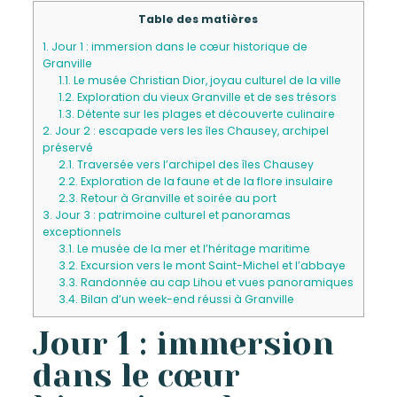
Table des matières
1.
Jour 1 : immersion dans le cœur historique de
Granville
1.1.
Le musée Christian Dior, joyau culturel de la ville
1.2.
Exploration du vieux Granville et de ses trésors
1.3.
Détente sur les plages et découverte culinaire
2.
Jour 2 : escapade vers les îles Chausey, archipel
préservé
2.1.
Traversée vers l’archipel des îles Chausey
2.2.
Exploration de la faune et de la flore insulaire
2.3.
Retour à Granville et soirée au port
3.
Jour 3 : patrimoine culturel et panoramas
exceptionnels
3.1.
Le musée de la mer et l’héritage maritime
3.2.
Excursion vers le mont Saint-Michel et l’abbaye
3.3.
Randonnée au cap Lihou et vues panoramiques
3.4.
Bilan d’un week-end réussi à Granville
Jour 1 : immersion
dans le cœur